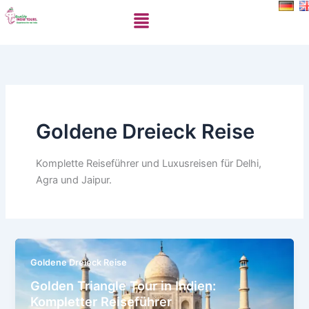
Skip
Menu
to
content
Goldene Dreieck Reise
Komplette Reiseführer und Luxusreisen für Delhi,
Agra und Jaipur.
Goldene Dreieck Reise
Golden Triangle Tour in Indien:
Kompletter Reiseführer