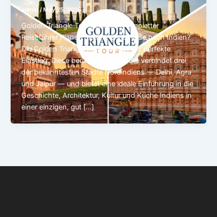
admin
/
May 25, 2026
Golden Triangle Tour in Indien: Kompletter
Reiseführer Planen Sie Ihre erste Reise nach Indien?
Die Golden Triangle India Tour ist der perfekte
Einstieg. Diese berühmte Reiseroute verbindet drei
der bekanntesten Städte Nordindiens — Delhi, Agra
und Jaipur — und bietet eine ideale Einführung in die
Geschichte, Architektur, Kultur und Küche Indiens in
einer einzigen, gut […]