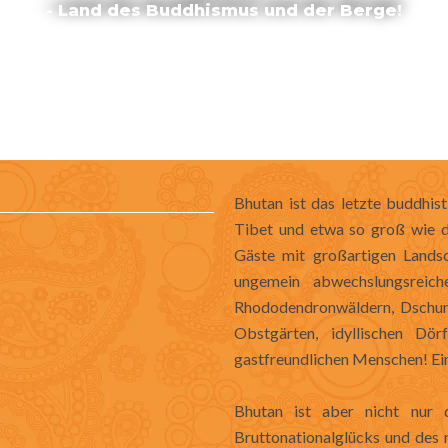
- Land des Buddhismus und der Berge!
Bhutan ist das letzte buddhis
Tibet und etwa so groß wie di
Gäste mit großartigen Landsc
ungemein abwechslungsreich
Rhododendronwäldern, Dschung
Obstgärten, idyllischen Dör
gastfreundlichen Menschen! Ein 
Bhutan ist aber nicht nur
Bruttonationalglücks und des 