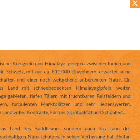
o
r
i
t
k
a
n
e
m
r
tische Königreich im Himalaya, gelegen zwischen Indien und
e Schweiz, mit nur ca. 810.000 Einwohnern, erwartet seine
haften und einer noch weitgehend unberührten Natur. Ein
es Land mit schneebedeckten Himalayagipfeln, weiten
elgebieten, tiefen Tälern mit fruchtbaren Reisfeldern und
fern, turbulenten Marktplätzen und sehr liebenswerten,
Land voller Kontraste, Farben, Spiritualität und Schönheit.
 das Land des Buddhismus sondern auch das Land des
nachhaltigen Naturschutzes. In seiner Verfassung hat Bhutan