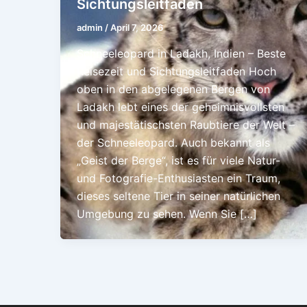
Sichtungsleitfaden
admin
/
April 7, 2026
Schneeleopard in Ladakh, Indien – Beste
Reisezeit und Sichtungsleitfaden Hoch
oben in den abgelegenen Bergen von
Ladakh lebt eines der geheimnisvollsten
und majestätischsten Raubtiere der Welt –
der Schneeleopard. Auch bekannt als
„Geist der Berge“, ist es für viele Natur-
und Fotografie-Enthusiasten ein Traum,
dieses seltene Tier in seiner natürlichen
Umgebung zu sehen. Wenn Sie […]