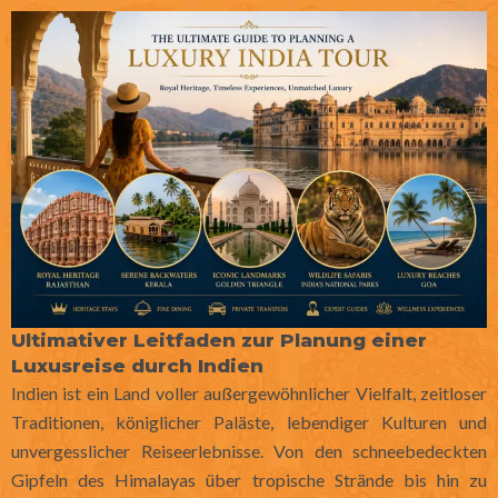
Ultimativer Leitfaden zur Planung einer
Luxusreise durch Indien
Indien ist ein Land voller außergewöhnlicher Vielfalt, zeitloser
Traditionen, königlicher Paläste, lebendiger Kulturen und
unvergesslicher Reiseerlebnisse. Von den schneebedeckten
Gipfeln des Himalayas über tropische Strände bis hin zu